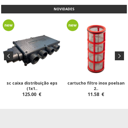
NOVIDADES
sc caixa distribuição eps
cartucho filtro inox poelsan
(1x1
..
2
..
125.00
€
11.58
€
Aos preços apresentados acresce IVA à taxa em vigor.