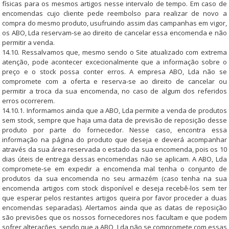
físicas para os mesmos artigos nesse intervalo de tempo. Em caso de
encomendas cujo cliente pede reembolso para realizar de novo a
compra do mesmo produto, usufruindo assim das campanhas em vigor,
os ABO, Lda reservam-se ao direito de cancelar essa encomenda e não
permitir a venda.
14.10. Ressalvamos que, mesmo sendo o Site atualizado com extrema
atenção, pode acontecer excecionalmente que a informação sobre o
preço e o stock possa conter erros. A empresa ABO, Lda não se
compromete com a oferta e reserva-se ao direito de cancelar ou
permitir a troca da sua encomenda, no caso de algum dos referidos
erros ocorrerem.
14.10.1. Informamos ainda que a ABO, Lda permite a venda de produtos
sem stock, sempre que haja uma data de previsão de reposição desse
produto por parte do fornecedor. Nesse caso, encontra essa
informação na página do produto que deseja e deverá acompanhar
através da sua área reservada o estado da sua encomenda, pois os 10
dias úteis de entrega dessas encomendas não se aplicam. A ABO, Lda
compromete-se em expedir a encomenda mal tenha o conjunto de
produtos da sua encomenda no seu armazém (caso tenha na sua
encomenda artigos com stock disponível e deseja recebê-los sem ter
que esperar pelos restantes artigos queira por favor proceder a duas
encomendas separadas). Alertamos ainda que as datas de reposição
são previsões que os nossos fornecedores nos facultam e que podem
sofrer alterações, sendo que a ABO, Lda não se compromete com essas