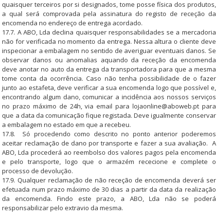
quaisquer terceiros por si designados, tome posse física dos produtos,
a qual será comprovada pela assinatura do registo de receção da
encomenda no endereço de entrega acordado.
17.7. A ABO, Lda declina quaisquer responsabilidades se a mercadoria
não for verificada no momento da entrega. Nessa altura o cliente deve
inspecionar a embalagem no sentido de averiguar eventuais danos. Se
observar danos ou anomalias aquando da receção da encomenda
deve anotar no auto da entrega da transportadora para que a mesma
tome conta da ocorrência. Caso não tenha possibilidade de o fazer
junto ao estafeta, deve verificar a sua encomenda logo que possível e,
encontrando algum dano, comunicar a incidência aos nossos serviços
no prazo máximo de 24h, via email para
lojaonline@aboweb.pt
para
que a data da comunicação fique registada. Deve igualmente conservar
a embalagem no estado em que a recebeu.
17.8. Só procedendo como descrito no ponto anterior poderemos
aceitar reclamação de dano por transporte e fazer a sua avaliação. A
ABO, Lda procederá ao reembolso dos valores pagos pela encomenda
e pelo transporte, logo que o armazém rececione e complete o
processo de devolução.
17.9. Qualquer reclamação de não receção de encomenda deverá ser
efetuada num prazo máximo de 30 dias a partir da data da realização
da encomenda. Findo este prazo, a ABO, Lda não se poderá
responsabilizar pelo extravio da mesma.