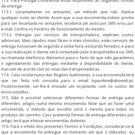
17.3. Para Portugal Continental estão disponíveis as seguintes formas
de entrega:
17.3.1. Levantamento no armazém, um método que não implica
qualquer custo ao cliente. Assim que a sua encomenda estiver pronta
para ser levantada no armazém, receberá um aviso por SMS e/ou por
e-mail. Confira os horários de funcionamento do mesmo.
17.3.2. Entregas por serviços de transportadora, implicam custos
adicionais. Mais rápidos, mais fáceis e mais cómodos, estes serviços de
entrega funcionam de segunda a sexta feira, excluindo feriados, e para
a sua realização o cliente será contactado pela transportadora via SMS
ou chamada telefónica. Alertamos para o facto de que não garantimos
o agendamento das entregas mediante a disponibilidade do cliente,
mas sim de acordo com as rotas das transportadoras.
17.4. Caso resida numa das Regiões Autónomas, a sua encomenda terá
que ser feita sob consulta para o email
lojaonline@aboweb.pt
.
Posteriormente, ser-lhe-á enviado um orçamento com os custos de
envio incluídos.
17.5. Não é possível selecionar diferentes formas de entrega para
diferentes artigos numa mesma encomenda. Note que ao fazer uma
encomenda, o método que escolhe será o mesmo para todos os
produtos do carrinho. Caso pretenda formas de entrega diferentes por
artigo, terá que efetuar encomendas distintas.
17.6. Para o efeito dos presentes Termos e Condições, considerar-se-á
que a encomenda foi entregue no momento em que o Utilizador, ou