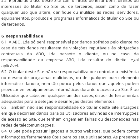
5.5. É proibido o uso deste Site com o intuito de lesar bens, direitos ou
interesses do titular do Site ou de terceiros, assim como de fazer
qualquer uso que altere, danifique ou inutilize as redes, servidores,
equipamentos, produtos e programas informáticos do titular do Site ou
de terceiros.
6. Responsabilidade
6.1. A ABO, Lda só será responsável por danos sofridos pelo cliente no
caso de tais danos resultarem de violações imputáveis às obrigações
contratuais da ABO, Lda perante o cliente, ou no caso da
responsabilidade da empresa ABO, Lda resultar do direito legal
aplicável.
6.2. O titular deste Site não se responsabiliza por controlar a existência
no mesmo de programas maliciosos, ou de qualquer outro elemento
informático danoso, nem tão pouco pelos danos que aqueles podem
provocar em equipamentos informáticos durante o acesso ao Site. É ao
Utilizador que cabe, em qualquer um dos casos, dispor de ferramentas
adequadas para a deteção e desinfeção destes elementos.
6.3. Também não são responsabilidade do titular deste Site situações
em que decorram danos para os Utilizadores advindas de interrupções
de acesso ao Site, que tenham origem em falhas ou desconexões nas
redes de telecomunicações.
6.4. O Site pode possuir ligações a outros websites, que podem conter
informações/ferramentas úteis para os seus utilizadores. As presentes