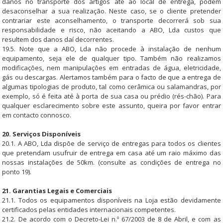
danos no transporte dos artigos até ao local de entrega, podem
desaconselhar a sua realização. Neste caso, se o cliente pretender
contrariar este aconselhamento, o transporte decorrerá sob sua
responsabilidade e risco, não aceitando a ABO, Lda custos que
resultem dos danos daí decorrentes.
19.5. Note que a ABO, Lda não procede à instalação de nenhum
equipamento, seja ele de qualquer tipo. Também não realizamos
modificações, nem manipulações em entradas de água, eletricidade,
gás ou descargas. Alertamos também para o facto de que a entrega de
algumas tipologias de produto, tal como cerâmica ou salamandras, por
exemplo, só é feita até à porta de sua casa ou prédio (rés-chão). Para
qualquer esclarecimento sobre este assunto, queira por favor entrar
em contacto connosco.
20. Serviços Disponíveis
20.1. A ABO, Lda dispõe de serviço de entregas para todos os clientes
que pretendam usufruir de entrega em casa até um raio máximo das
nossas instalações de 50km. (consulte as condições de entrega no
ponto 19).
21. Garantias Legais e Comerciais
21.1. Todos os equipamentos disponíveis na Loja estão devidamente
certificados pelas entidades internacionais competentes.
21.2. De acordo com o Decreto-Lei n.º 67/2003 de 8 de Abril, e com as