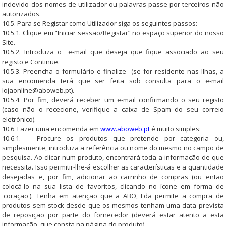
indevido dos nomes de utilizador ou palavras-passe por terceiros não
autorizados.
10.5. Para se Registar como Utilizador siga os seguintes passos:
10.5.1. Clique em “Iniciar sessão/Registar” no espaço superior do nosso
Site.
10.5.2. Introduza o e-mail que deseja que fique associado ao seu
registo e Continue.
10.5.3. Preencha o formulário e finalize (se for residente nas Ilhas, a
sua encomenda terá que ser feita sob consulta para o e-mail
lojaonline@aboweb.pt
).
10.5.4. Por fim, deverá receber um e-mail confirmando o seu registo
(caso não o rececione, verifique a caixa de Spam do seu correio
eletrónico).
10.6. Fazer uma encomenda em
www.aboweb.pt
é muito simples:
10.6.1. Procure os produtos que pretende por categoria ou,
simplesmente, introduza a referência ou nome do mesmo no campo de
pesquisa. Ao clicar num produto, encontrará toda a informação de que
necessita. Isso permitir-lhe-á escolher as características e a quantidade
desejadas e, por fim, adicionar ao carrinho de compras (ou então
colocá-lo na sua lista de favoritos, clicando no ícone em forma de
'coração'). Tenha em atenção que a ABO, Lda permite a compra de
produtos sem stock desde que os mesmos tenham uma data prevista
de reposição por parte do fornecedor (deverá estar atento a esta
informação, que consta na página do produto).