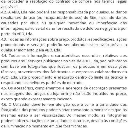
de proceder à resolução do contrato de compra nos termos legais
aplicáveis.
4.2. A ABO, Lda não poderá ser responsabilizada por quaisquer danos
resultantes do uso (ou incapacidade de uso) do Site, incluindo danos
causados por vírus ou qualquer inexatidão ou imperfeição das
informações, salvo se tal dano for resultado de dolo ou negligência por
parte da ABO, Lda.
4.3. Todas as informações sobre preço, produtos, especificações, ações
promocionais e serviços poderão ser alteradas sem aviso prévio, a
qualquer momento, pela ABO, Lda.
4.4. Todas as informações e características essenciais, relativas aos
produtos e/ou serviços publicados no Site da ABO, Lda, são publicados
com base em fotografias que ilustram os produtos e em descrições
técnicas, provenientes dos fabricantes e empresas colaboradoras da
ABO, Lda. Este procedimento é efetuado dentro do limite da técnica e
respeitando os melhores padrões do mercado.
4.5. Os acessórios, complementos e adereços de decoração presentes
nas imagens dos artigos da loja online não estão incluídos no preço,
exceto quando expressamente indicado.
4.6. O Utilizador deve ter em atenção que a cor e a tonalidade das
fotografias dos produtos podem variar consoante o monitor em que as
mesmas estão a ser visualizadas. Do mesmo modo, as fotografias
podem sofrer variações de tonalidade e contraste, devido às condições
de iluminação no momento em que foram tiradas.