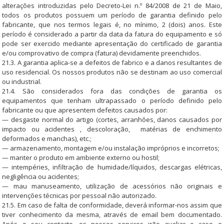
alterações introduzidas pelo Decreto-Lei n.º 84/2008 de 21 de Maio,
todos os produtos possuem um período de garantia definido pelo
fabricante, que nos termos legais é, no mínimo, 2 (dois) anos. Este
período é considerado a partir da data da fatura do equipamento e só
pode ser exercido mediante apresentação do certificado de garantia
e/ou comprovativo de compra (fatura) devidamente preenchidos.
21.3. A garantia aplica-se a defeitos de fabrico e a danos resultantes de
uso residencial. Os nossos produtos não se destinam ao uso comercial
ou industrial.
21.4. São considerados fora das condições de garantia os
equipamentos que tenham ultrapassado o período definido pelo
fabricante ou que apresentem defeitos causados por:
— desgaste normal do artigo (cortes, arranhões, danos causados por
impacto ou acidentes , descoloração, matérias de enchimento
deformados e manchas), etc.;
— armazenamento, montagem e/ou instalação impróprios e incorretos;
— manter o produto em ambiente externo ou hostil;
— intempéries, infiltração de humidade/líquidos, descargas elétricas,
negligência ou acidentes;
— mau manuseamento, utilização de acessórios não originais e
intervenções técnicas por pessoal não autorizado.
21.5. Em caso de falta de conformidade, deverá informar-nos assim que
tiver conhecimento da mesma, através de email bem documentado.