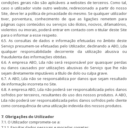
condições gerais não são aplicáveis a websites de terceiros. Como tal,
caso o utilizador visite outro website, redirecionado a partir do nosso
Site, deve ler a política de privacidade do mesmo. Se qualquer utilizador
tiver, porventura, conhecimento de que as ligações remetem para
páginas cujos conteúdos ou serviços são ilícitos, nocivos, difamatórios,
violentos ou imorais, poderá entrar em contacto com o titular deste Site
para o informar a esse respeito.
6.5. As consultas de dados e informação efetuadas no âmbito deste
Serviço presumem-se efetuadas pelo Utilizador, declinando a ABO, Lda
qualquer responsabilidade decorrente da utilização abusiva ou
fraudulenta das informações obtidas.
6.6. A empresa ABO, Lda não será responsável por quaisquer perdas
ou danos causados por utilizações abusivas do Serviço que lhe não
sejam diretamente imputáveis a título de dolo ou culpa grave.
6.7. A ABO, Lda não se responsabiliza por danos que sejam resultado
de informação incorreta no Site.
6.8. A empresa ABO, Lda não poderá ser responsabilizada pelos danos
sofridos por terceiros, resultantes do uso dos nossos produtos. A ABO,
Lda não poderá ser responsabilizada pelos danos sofridos pelo cliente
como consequência de uma utilização indevida dos nossos produtos.
7. Obrigações do Utilizador
7.1. O Utilizador compromete-se a:
7.1.1. Facultar dados pessoais e moradas corretas;