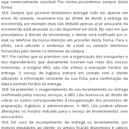
seja comercialmente razoável. Por norma procedemos sempre desta
forma.
18.6. Sempre que possível tentaremos entregar tudo em apenas um
envio. No entanto, reservamo-nos ao direito de dividir a entrega da
encomenda, por exemplo (mas não limitado apenas a) se uma parte da
encomenda está atrasada ou não disponível em stock. No caso em que
procedamos à divisão da encomenda, o cliente será notificado por e-
mail ou telefone da nossa intenção em proceder desta forma. Para o
efeito, será utilizado o endereço de e-mail ou contacto telefónico
fornecidos pelo cliente no momento da compra.
18.7. Por razões que se prendem com a organização dos transportes e
dos imponderáveis que diariamente ocorrem nas rotas dos nossos
motoristas, a insígnia ABO, Lda não efetua a marcação horária da
entrega. O serviço de logística entrará em contato com o cliente
utilizando a informação constante da sua ficha, para confirmação da
data e período horário da entrega.
18.8. Se pretender o reagendamento do seu levantamento ou entrega
confirmada pelos nossos serviços, a ABO, Lda reserva-se ao direito de
cobrar os custos correspondentes à reorganização dos processos de
preparação, logísticos e administrativos. A ABO, Lda poderá efetuar
alterações no horário indicado para o serviço de levantamentos sem
aviso prévio.
18.9. Em caso de incumprimento da entrega ou levantamento, por
motivos imputáveis ao cliente, os artigos ficarão disponíveis e cativos