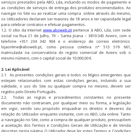
serviços prestados pela ABO, Lda, incluindo os modos de pagamento e
as condições de serviços de entrega dos produtos encomendados. Ao
navegar no Site ou ao realizar uma compra online através do mesmo,
os Utilizadores declaram ser maiores de 18 anos e ter capacidade legal
para celebrar contratos e efetuar pagamentos.
1.2. O sítio da Internet
www.aboweb.pt
pertence à ABO, Lda, com sede
social na Rua 21 de Julho, 79 – Santa Joana – 3810-345 Aveiro, com o
telefone +351 234 342 904 e o endereço de correio eletrónico
lojaonline@aboweb.pt
, como pessoa coletiva n° 513 519 661,
matriculada na conservatória do registo comercial de Aveiro sob o
mesmo número, com o capital social de 10.000,00 €.
2. Lei Aplicável
2.1. As presentes condições gerais e todos os litígios emergentes que
estejam relacionados com estas condições gerais, incluindo a sua
validade, o uso do Site ou qualquer compra no mesmo, devem ser
regidos pelo Direito Português.
2.2. Todas as regras e procedimentos constantes no presente
documento não contrariam, por qualquer meio ou forma, a legislação
em vigor, sendo seu propósito enquadrar os direitos e deveres da
relação do Utilizador enquanto visitante, com os ABO, Lda online. Tanto
a navegação no Site, como a compra de qualquer produto, pressupõem
a aceitação dos Termos e Condições Gerais de Utilização e de Venda
descritas nesta página. O Utilizador deve ler estes Termos e Condições