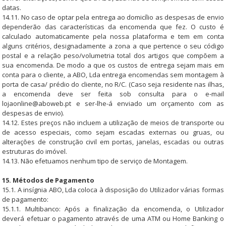
datas.
14.11. No caso de optar pela entrega ao domicílio as despesas de envio
dependerão das características da encomenda que fez. O custo é
calculado automaticamente pela nossa plataforma e tem em conta
alguns critérios, designadamente a zona a que pertence o seu código
postal e a relação peso/volumetria total dos artigos que compõem a
sua encomenda. De modo a que os custos de entrega sejam mais em
conta para o cliente, a ABO, Lda entrega encomendas sem montagem à
porta de casa/ prédio do cliente, no R/C. (Caso seja residente nas ilhas,
a encomenda deve ser feita sob consulta para o e-mail
lojaonline@aboweb.pt
e ser-lhe-á enviado um orçamento com as
despesas de envio).
14.12. Estes preços não incluem a utilização de meios de transporte ou
de acesso especiais, como sejam escadas externas ou gruas, ou
alterações de construção civil em portas, janelas, escadas ou outras
estruturas do imóvel.
14.13. Não efetuamos nenhum tipo de serviço de Montagem.
15. Métodos de Pagamento
15.1. A insígnia ABO, Lda coloca à disposição do Utilizador várias formas
de pagamento:
15.1.1. Multibanco: Após a finalização da encomenda, o Utilizador
deverá efetuar o pagamento através de uma ATM ou Home Banking o