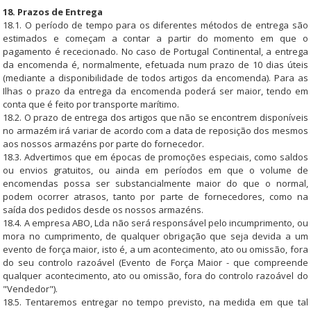
18. Prazos de Entrega
18.1. O período de tempo para os diferentes métodos de entrega são
estimados e começam a contar a partir do momento em que o
pagamento é rececionado. No caso de Portugal Continental, a entrega
da encomenda é, normalmente, efetuada num prazo de 10 dias úteis
(mediante a disponibilidade de todos artigos da encomenda). Para as
Ilhas o prazo da entrega da encomenda poderá ser maior, tendo em
conta que é feito por transporte marítimo.
18.2. O prazo de entrega dos artigos que não se encontrem disponíveis
no armazém irá variar de acordo com a data de reposição dos mesmos
aos nossos armazéns por parte do fornecedor.
18.3. Advertimos que em épocas de promoções especiais, como saldos
ou envios gratuitos, ou ainda em períodos em que o volume de
encomendas possa ser substancialmente maior do que o normal,
podem ocorrer atrasos, tanto por parte de fornecedores, como na
saída dos pedidos desde os nossos armazéns.
18.4. A empresa ABO, Lda não será responsável pelo incumprimento, ou
mora no cumprimento, de qualquer obrigação que seja devida a um
evento de força maior, isto é, a um acontecimento, ato ou omissão, fora
do seu controlo razoável (Evento de Força Maior - que compreende
qualquer acontecimento, ato ou omissão, fora do controlo razoável do
"Vendedor").
18.5. Tentaremos entregar no tempo previsto, na medida em que tal