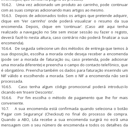
10.6.2. Uma vez adicionado um produto ao carrinho, pode continuar
com as suas compras adicionando mais artigos ao mesmo.
10.6.3. Depois de adicionados todos os artigos que pretende adquirir,
clique em ‘Ver carrinho’ onde poderá visualizar o resumo da sua
encomenda. Depois, clique em ‘continuar’. (Caso até aqui tenha
realizado a navegação no Site sem iniciar sessão ou fazer o registo,
deverá fazê-lo nesta altura, caso contrário não poderá finalizar a sua
encomenda).
10.6.4. De seguida selecione um dos métodos de entrega que temos à
sua disposição, escolha a morada onde deseja receber a encomenda
(pode ser a morada de faturação ou, caso pretenda, pode adicionar
uma morada diferente) e preencha o campo do contacto telefónico, que
é obrigatório. Preencha também os dados para faturação inserindo um
NIF válido e escolhendo a morada. Sem o NIF a encomenda não será
processada.
10.6.5. Caso tenha algum código promocional poderá introduzi-lo
clicando em ‘Inserir Desconto’.
10.6.6. Por fim escolha o método de pagamento que lhe for mais
conveniente.
10.7. A sua encomenda está confirmada quando seleciona o botão
‘Pagar com Segurança’ (Checkout) no final do processo de compra.
Quando a ABO, Lda recebe a sua encomenda surgirá no ecrã uma
mensagem com o seu número de encomenda e todos os detalhes da