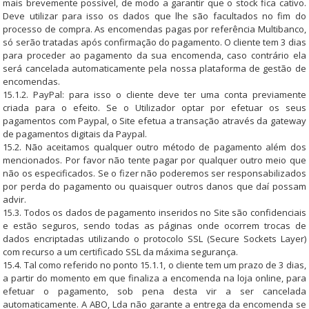
mais brevemente possível, de modo a garantir que o stock fica cativo.
Deve utilizar para isso os dados que lhe são facultados no fim do
processo de compra. As encomendas pagas por referência Multibanco,
só serão tratadas após confirmação do pagamento. O cliente tem 3 dias
para proceder ao pagamento da sua encomenda, caso contrário ela
será cancelada automaticamente pela nossa plataforma de gestão de
encomendas.
15.1.2. PayPal: para isso o cliente deve ter uma conta previamente
criada para o efeito. Se o Utilizador optar por efetuar os seus
pagamentos com Paypal, o Site efetua a transação através da gateway
de pagamentos digitais da Paypal.
15.2. Não aceitamos qualquer outro método de pagamento além dos
mencionados. Por favor não tente pagar por qualquer outro meio que
não os especificados. Se o fizer não poderemos ser responsabilizados
por perda do pagamento ou quaisquer outros danos que daí possam
advir.
15.3. Todos os dados de pagamento inseridos no Site são confidenciais
e estão seguros, sendo todas as páginas onde ocorrem trocas de
dados encriptadas utilizando o protocolo SSL (Secure Sockets Layer)
com recurso a um certificado SSL da máxima segurança.
15.4. Tal como referido no ponto 15.1.1, o cliente tem um prazo de 3 dias,
a partir do momento em que finaliza a encomenda na loja online, para
efetuar o pagamento, sob pena desta vir a ser cancelada
automaticamente. A ABO, Lda não garante a entrega da encomenda se