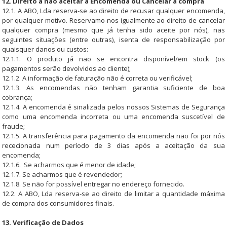
12. Direito a não aceitar a Encomenda ou Cancelar a compra
12.1. A ABO, Lda reserva-se ao direito de recusar qualquer encomenda,
por qualquer motivo. Reservamo-nos igualmente ao direito de cancelar
qualquer compra (mesmo que já tenha sido aceite por nós), nas
seguintes situações (entre outras), isenta de responsabilização por
quaisquer danos ou custos:
12.1.1. O produto já não se encontra disponível/em stock (os
pagamentos serão devolvidos ao cliente);
12.1.2. A informação de faturação não é correta ou verificável;
12.1.3. As encomendas não tenham garantia suficiente de boa
cobrança;
12.1.4. A encomenda é sinalizada pelos nossos Sistemas de Segurança
como uma encomenda incorreta ou uma encomenda suscetível de
fraude;
12.1.5. A transferência para pagamento da encomenda não foi por nós
rececionada num período de 3 dias após a aceitação da sua
encomenda;
12.1.6. Se acharmos que é menor de idade;
12.1.7. Se acharmos que é revendedor;
12.1.8. Se não for possível entregar no endereço fornecido.
12.2. A ABO, Lda reserva-se ao direito de limitar a quantidade máxima
de compra dos consumidores finais.
13. Verificação de Dados