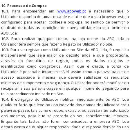
10. Processo de Compra
10.1. Para encomendar em
www.aboweb.pt
é necessário que o
Utilizador disponha de uma conta de e-mail e que o seu browser esteja
configurado para aceitar cookies e pop-ups, no sentido de permitir o
usufruto de todas as condições de navegabilidade da loja online da
ABO, Lda.
10.2. Para realizar qualquer compra na loja online da ABO, Lda o
Utilizador terá sempre que fazer o Registo de Utilizador no Site.
10.3. Para se registar como Utilizador no Site da ABO, Lda, é requisito
indispensável que seja maior de dezoito anos e que proporcione,
através do formulário de registo, todos os dados exigidos e
identificados como obrigatórios. Assim que é criada, a conta de
Utilizador é pessoal e intransmissível, assim como a palavra-passe de
acesso associada à mesma, que deverá satisfazer os requisitos
mínimos de cumprimento e segurança. O Utilizador poderá modificar ou
recuperar a sua palavra-passe em qualquer momento, seguindo para
tal o procedimento indicado no Site.
10.4. É obrigação do Utilizador notificar imediatamente os ABO, Lda
qualquer facto que leve ao uso indevido dos nomes de Utilizador e/ou
palavras-passe, tais como o roubo, extravio, ou acesso não autorizado
aos mesmos, para que se proceda ao seu cancelamento imediato.
Enquanto tais factos não forem comunicados, a empresa ABO, Lda
estará isenta de qualquer responsabilidade que possa derivar do uso