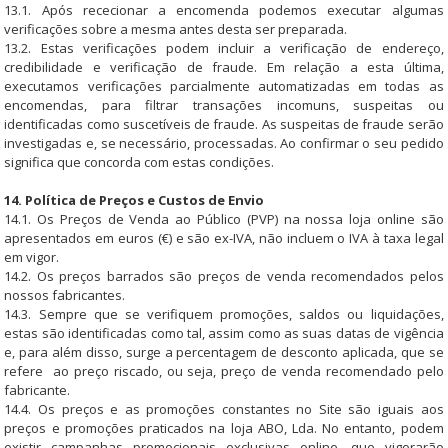
13.1. Após rececionar a encomenda podemos executar algumas
verificações sobre a mesma antes desta ser preparada.
13.2. Estas verificações podem incluir a verificação de endereço,
credibilidade e verificação de fraude. Em relação a esta última,
executamos verificações parcialmente automatizadas em todas as
encomendas, para filtrar transações incomuns, suspeitas ou
identificadas como suscetíveis de fraude. As suspeitas de fraude serão
investigadas e, se necessário, processadas. Ao confirmar o seu pedido
significa que concorda com estas condições.
14. Política de Preços e Custos de Envio
14.1. Os Preços de Venda ao Público (PVP) na nossa loja online são
apresentados em euros (€) e são ex-IVA, não incluem o IVA à taxa legal
em vigor.
14.2. Os preços barrados são preços de venda recomendados pelos
nossos fabricantes.
14.3. Sempre que se verifiquem promoções, saldos ou liquidações,
estas são identificadas como tal, assim como as suas datas de vigência
e, para além disso, surge a percentagem de desconto aplicada, que se
refere ao preço riscado, ou seja, preço de venda recomendado pelo
fabricante.
14.4. Os preços e as promoções constantes no Site são iguais aos
preços e promoções praticados na loja ABO, Lda. No entanto, podem
existir campanhas promocionais exclusivas online, que vigorarão