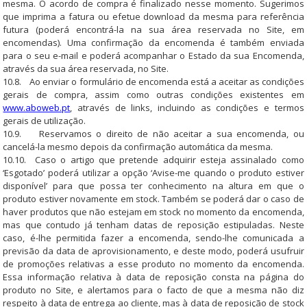
mesma. O acordo de compra é finalizado nesse momento. Sugerimos
que imprima a fatura ou efetue download da mesma para referência
futura (poderá encontrá-la na sua área reservada no Site, em
encomendas). Uma confirmação da encomenda é também enviada
para o seu e-mail e poderá acompanhar o Estado da sua Encomenda,
através da sua área reservada, no Site.
10.8. Ao enviar o formulário de encomenda está a aceitar as condições
gerais de compra, assim como outras condições existentes em
www.aboweb.pt
, através de links, incluindo as condições e termos
gerais de utilização.
10.9. Reservamos o direito de não aceitar a sua encomenda, ou
cancelá-la mesmo depois da confirmação automática da mesma.
10.10. Caso o artigo que pretende adquirir esteja assinalado como
‘Esgotado’ poderá utilizar a opção ‘Avise-me quando o produto estiver
disponível’ para que possa ter conhecimento na altura em que o
produto estiver novamente em stock. Também se poderá dar o caso de
haver produtos que não estejam em stock no momento da encomenda,
mas que contudo já tenham datas de reposição estipuladas. Neste
caso, é-lhe permitida fazer a encomenda, sendo-lhe comunicada a
previsão da data de aprovisionamento, e deste modo, poderá usufruir
de promoções relativas a esse produto no momento da encomenda.
Essa informação relativa à data de reposição consta na página do
produto no Site, e alertamos para o facto de que a mesma não diz
respeito à data de entrega ao cliente, mas à data de reposição de stock