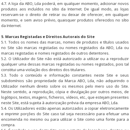
4.7. A loja da ABO, Lda poderá, em qualquer momento, adicionar novos
produtos aos incluídos no sítio da Internet. De igual modo, as lojas
reservam-se o direito de retirar ou deixar de oferecer, em qualquer
momento, e sem aviso prévio, quaisquer produtos oferecidos no sítio
da Internet.
5. Marcas Registadas e Direitos Autorais do Site
5.1. Todos os nomes das marcas, nomes de produtos e títulos usados
no Site são marcas registadas ou nomes registados da ABO, Lda ou
marcas registadas e nomes registados de outros detentores.
5.2. O Utilizador do Site não está autorizado a utilizar ou a reproduzir
qualquer uma dessas marcas registadas ou nomes registados, pois tal
constitui uma violação dos direitos dos titulares.
5.3. Todo o conteúdo e informação constantes neste Site e seus
subdomínios são propriedade da Marca ABO, Lda, não adquirindo o
Utilizador nenhum direito sobre os mesmos pelo mero uso do Site.
Neste sentido, a reprodução, cópia e divulgação por outros meios, de
logótipos, textos, imagens, ficheiros, vídeos, etc., que estejam presentes
neste Site, está sujeita à autorização prévia da empresa ABO, Lda.
5.4. Os Utilizadores estão apenas autorizados a copiar eletronicamente
e imprimir porções do Site caso tal seja necessário para efetuar uma
encomenda no mesmo ou para utilizar o Site como uma fonte para a
compra.