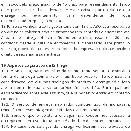
em stock pelo prazo máximo de 15 dias, para reagendamento. Findo
este prazo, os produtos deixam de estar cativos para o cliente e a
entrega ou levantamento ficará dependente de nova
disponibilidade/reposição de stock.
18.10. Se se verificar a condição anterior, em 18.9, a ABO, Lda reserva-se
ao direito de cobrar custos de armazenagem, contados diariamente até
à data de entrega efetiva, não podendo ultrapassar os 180 dias,
contados desde a data da encomenda. Ultrapassado este prazo, o
valor pago pelo cliente reverte a favor da empresa e o cliente perde o
direito de reclamar a sua entrega.
19. Aspetos Logísticos da Entrega
19.1. A ABO, Lda, para benefício do cliente, tenta sempre encontrar a
forma de entrega com o valor mais baixo possível. Tendo isso em
consideração, em algumas tipologias de produto a entrega só é feita
até à porta de sua casa ou prédio (no rés-chão. Para qualquer
esclarecimento sobre este assunto, queira por favor entrar em contacto
connosco.
19.2. O serviço de entrega não inclui qualquer tipo de montagem,
remoção ou desmontagem de materiais existentes no local.
19.3. Sempre que o objeto a entregar não couber nos acessos, a
entrega considera-se efetuada no rés-do-chão da morada em causa.
19.4. No caso dos serviços de entrega verificarem risco elevado de