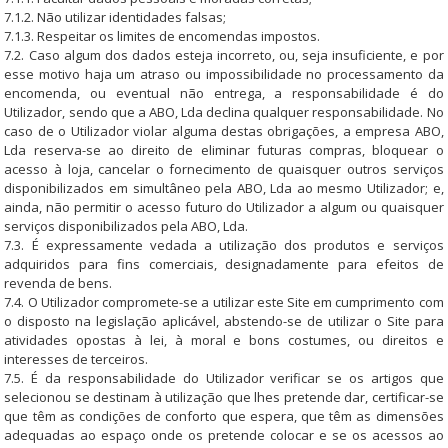
7.1.2. Não utilizar identidades falsas;
7.1.3. Respeitar os limites de encomendas impostos.
7.2. Caso algum dos dados esteja incorreto, ou, seja insuficiente, e por
esse motivo haja um atraso ou impossibilidade no processamento da
encomenda, ou eventual não entrega, a responsabilidade é do
Utilizador, sendo que a ABO, Lda declina qualquer responsabilidade. No
caso de o Utilizador violar alguma destas obrigações, a empresa ABO,
Lda reserva-se ao direito de eliminar futuras compras, bloquear o
acesso à loja, cancelar o fornecimento de quaisquer outros serviços
disponibilizados em simultâneo pela ABO, Lda ao mesmo Utilizador; e,
ainda, não permitir o acesso futuro do Utilizador a algum ou quaisquer
serviços disponibilizados pela ABO, Lda.
7.3. É expressamente vedada a utilização dos produtos e serviços
adquiridos para fins comerciais, designadamente para efeitos de
revenda de bens.
7.4. O Utilizador compromete-se a utilizar este Site em cumprimento com
o disposto na legislação aplicável, abstendo-se de utilizar o Site para
atividades opostas à lei, à moral e bons costumes, ou direitos e
interesses de terceiros.
7.5. É da responsabilidade do Utilizador verificar se os artigos que
selecionou se destinam à utilização que lhes pretende dar, certificar-se
que têm as condições de conforto que espera, que têm as dimensões
adequadas ao espaço onde os pretende colocar e se os acessos ao