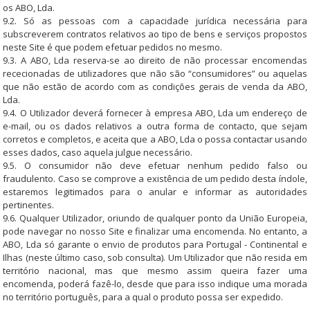
os ABO, Lda.
9.2. Só as pessoas com a capacidade jurídica necessária para
subscreverem contratos relativos ao tipo de bens e serviços propostos
neste Site é que podem efetuar pedidos no mesmo.
9.3. A ABO, Lda reserva-se ao direito de não processar encomendas
rececionadas de utilizadores que não são “consumidores” ou aquelas
que não estão de acordo com as condições gerais de venda da ABO,
Lda.
9.4. O Utilizador deverá fornecer à empresa ABO, Lda um endereço de
e-mail, ou os dados relativos a outra forma de contacto, que sejam
corretos e completos, e aceita que a ABO, Lda o possa contactar usando
esses dados, caso aquela julgue necessário.
9.5. O consumidor não deve efetuar nenhum pedido falso ou
fraudulento. Caso se comprove a existência de um pedido desta índole,
estaremos legitimados para o anular e informar as autoridades
pertinentes.
9.6. Qualquer Utilizador, oriundo de qualquer ponto da União Europeia,
pode navegar no nosso Site e finalizar uma encomenda. No entanto, a
ABO, Lda só garante o envio de produtos para Portugal - Continental e
Ilhas (neste último caso, sob consulta). Um Utilizador que não resida em
território nacional, mas que mesmo assim queira fazer uma
encomenda, poderá fazê-lo, desde que para isso indique uma morada
no território português, para a qual o produto possa ser expedido.