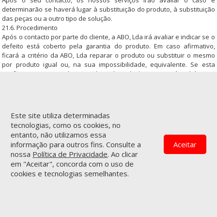
Após o seu contacto, os nossos serviços irão avaliar o caso e
determinarão se haverá lugar à substituição do produto, à substituição
das peças ou a outro tipo de solução.
21.6. Procedimento
Após o contacto por parte do cliente, a ABO, Lda irá avaliar e indicar se o
defeito está coberto pela garantia do produto. Em caso afirmativo,
ficará a critério da ABO, Lda reparar o produto ou substituir o mesmo
por produto igual ou, na sua impossibilidade, equivalente. Se esta
verificação por parte da ABO, Lda implicar deslocação, será pedida uma
caução correspondente ao valor da mesma, que será devolvida se a
garantia for aplicável. Nos casos em que existir cobertura da garantia, a
ABO, Lda responsabilizar-se-á pelos custos de reparações, peças
sobressalentes, mão-de-obra e viagens do pessoal de reparação em
Este site utiliza determinadas
que a mesma incorrer, desde que o produto esteja acessível para
tecnologias, como os cookies, no
reparação sem despesas especiais. A ABO, Lda não se responsabiliza
entanto, não utilizamos essa
por qualquer custo de reparação que tenha sido levado a cabo sem
informação para outros fins. Consulte a
Aceitar
sua autorização.
nossa
Política de Privacidade
. Ao clicar
21.7. Exclusões
em "Aceitar", concorda com o uso de
As garantias não se aplicam a produtos que foram armazenados ou
cookies e tecnologias semelhantes.
montados incorretamente, usados inadequadamente, mal utilizados,
alterados ou limpos com métodos de limpeza incorretos ou produtos de
limpeza incorretos. As garantias não cobrem o desgaste normal, cortes
ou arranhões; e danos causados por impactos, condições do local em
que se encontra o produto ou acidentes. Excluem-se ainda os danos