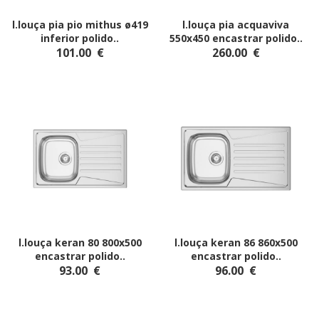
l.louça pia pio mithus ø419
l.louça pia acquaviva
inferior polido
..
550x450 encastrar polido
..
101.00
€
260.00
€
l.louça keran 80 800x500
l.louça keran 86 860x500
encastrar polido
..
encastrar polido
..
93.00
€
96.00
€