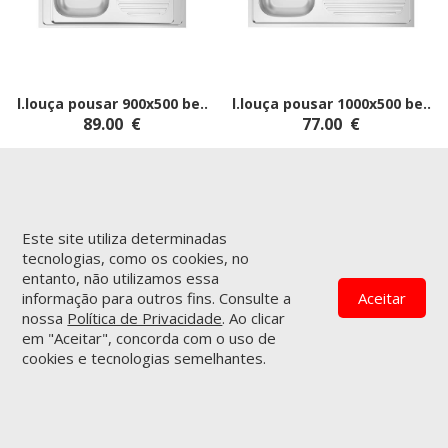
l.louça pousar 900x500 be
..
l.louça pousar 1000x500 be
..
89.00
€
77.00
€
Este site utiliza determinadas
tecnologias, como os cookies, no
entanto, não utilizamos essa
informação para outros fins. Consulte a
Aceitar
nossa
Política de Privacidade
. Ao clicar
em "Aceitar", concorda com o uso de
cookies e tecnologias semelhantes.
l.louça pousar 800x500 bb
..
l.louça pousar 1200x500
95.00
€
bbe
..
88.00
€