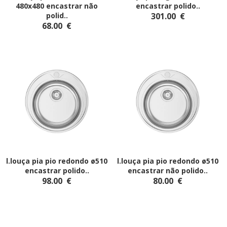
480x480 encastrar não
encastrar polido
..
polid
..
301.00
€
68.00
€
l.louça pia pio redondo ø510
l.louça pia pio redondo ø510
encastrar polido
..
encastrar não polido
..
98.00
€
80.00
€