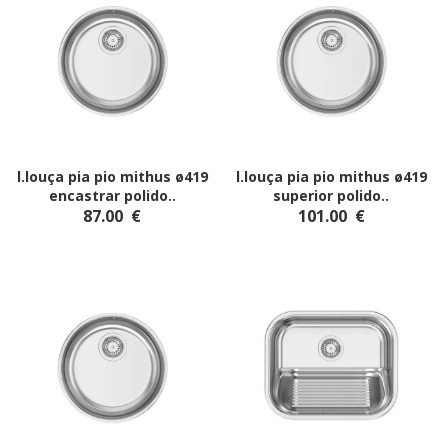
l.louça pia pio mithus ø419
l.louça pia pio mithus ø419
encastrar polido
..
superior polido
..
87.00
€
101.00
€