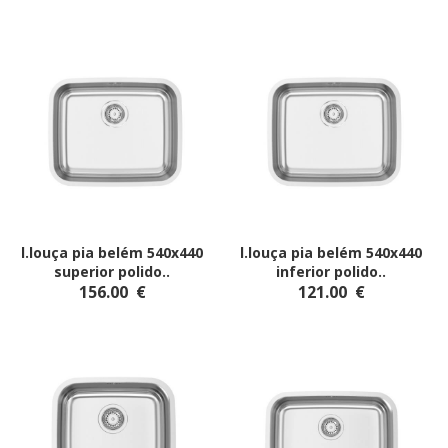
l.louça pia belém 540x440
l.louça pia belém 540x440
superior polido
..
inferior polido
..
156.00
€
121.00
€