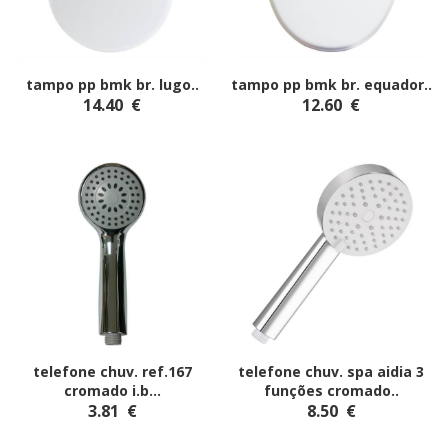
tampo pp bmk br. lugo
..
tampo pp bmk br. equador
..
14.40
€
12.60
€
telefone chuv. ref.167
telefone chuv. spa aidia 3
cromado i.b.
..
funções cromado
..
3.81
€
8.50
€