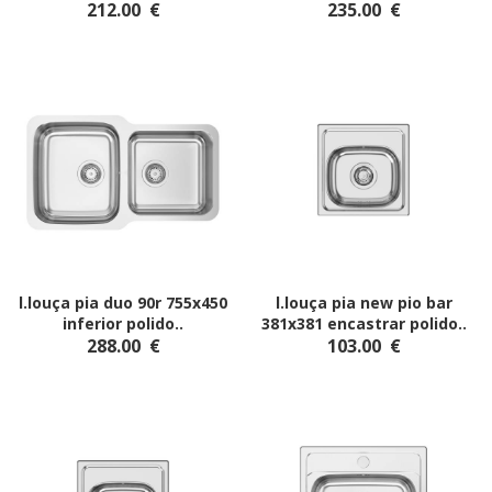
212.00
€
235.00
€
l.louça pia duo 90r 755x450
l.louça pia new pio bar
inferior polido
..
381x381 encastrar polido
..
288.00
€
103.00
€