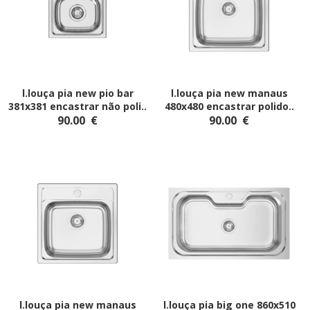
l.louça pia new pio bar
l.louça pia new manaus
381x381 encastrar não poli
..
480x480 encastrar polido
..
90.00
€
90.00
€
l.louça pia new manaus
l.louça pia big one 860x510