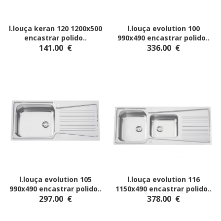
l.louça keran 120 1200x500
l.louça evolution 100
encastrar polido
..
990x490 encastrar polido
..
141.00
€
336.00
€
l.louça evolution 105
l.louça evolution 116
990x490 encastrar polido
..
1150x490 encastrar polido
..
297.00
€
378.00
€