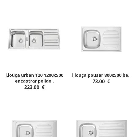
l.louça urban 120 1200x500
l.louça pousar 800x500 be
..
encastrar polido
..
73.00
€
223.00
€