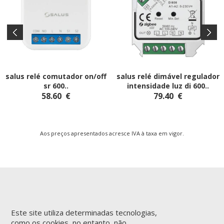
salus relé comutador on/off
salus relé dimável regulador
sr 600
..
intensidade luz di 600
..
58.60
€
79.40
€
Aos preços apresentados acresce IVA à taxa em vigor.
Este site utiliza determinadas tecnologias,
INFORMAÇÕES
APOIO AO CLIENTE
como os cookies, no entanto, não