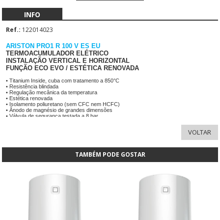
INFO
Ref.:
122014023
ARISTON PRO1 R 100 V ES EU
TERMOACUMULADOR ELÉTRICO
INSTALAÇÃO VERTICAL E HORIZONTAL
FUNÇÃO ECO EVO / ESTÉTICA RENOVADA
• Titanium Inside, cuba com tratamento a 850°C
• Resistência blindada
• Regulação mecânica da temperatura
• Estética renovada
• Isolamento poliuretano (sem CFC nem HCFC)
• Ânodo de magnésio de grandes dimensões
• Válvula de segurança testada a 8 bar
• Compatível com barra Instafix, só modelos verticais
• Tecnologia Waterplus: 16% mais água quente
• 2 anos de garantia total e 3 anos de garantia para cuba
ErP: C
Perfil Consumo 100L: L
TAMBÉM PODE GOSTAR
Ficha Técnica
Manual Instalação
Etiqueta ErP