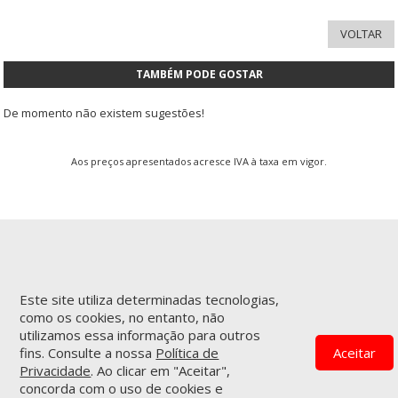
TAMBÉM PODE GOSTAR
De momento não existem sugestões!
Aos preços apresentados acresce IVA à taxa em vigor.
Este site utiliza determinadas tecnologias,
INFORMAÇÕES
APOIO AO CLIENTE
como os cookies, no entanto, não
Empresa
Encomendas & Pagamentos
utilizamos essa informação para outros
Termos e Condições
Serviço de entregas
fins. Consulte a nossa
Política de
Aceitar
Política de Privacidade
Garantias & Devoluções
Privacidade
. Ao clicar em "Aceitar",
Contactos
Livro de Reclamações
concorda com o uso de cookies e