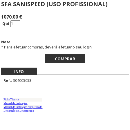
SFA SANISPEED (USO PROFISSIONAL)
1070.00
€
Qtd
Nota:
* Para efetuar compras, deverá efetuar o seu login.
INFO
Ref.:
304005053
Ficha Técnica
Manual de Instruções
Manual de Instruções Simplificado
Declaração de Desempenho